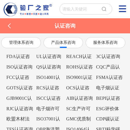
认证咨询
管理体系咨询
产品体系咨询
服务体系咨询
FDA认证咨
UL认证咨询
REACH认证
3C认证咨询
询
咨询
ISO认证咨询
QS认证咨询
ROHS认证咨
CQC产品认
询
证咨询
FCC认证咨
ISO14001认
ISO9001认证
FSMA认证咨
询
证咨询
咨询
询
GOTS认证咨
RCS认证咨
OCS认证咨
电子烟认证
询
询
询
咨询
GJB9001C认
ISCC认证咨
AIB认证咨询
BEPI认证咨
证咨询
询
询
RJC认证咨询
电子烟许可
SC生产许可
ESG评价体
证咨询
证
系
欧盟木材法
ISO37001认
GMC优质制
CDP碳认证
规EUTR认证
证咨询
造商认证咨
咨询
TFS认证咨询
OBP海洋塑
ISO14064认
SBTI科学碳