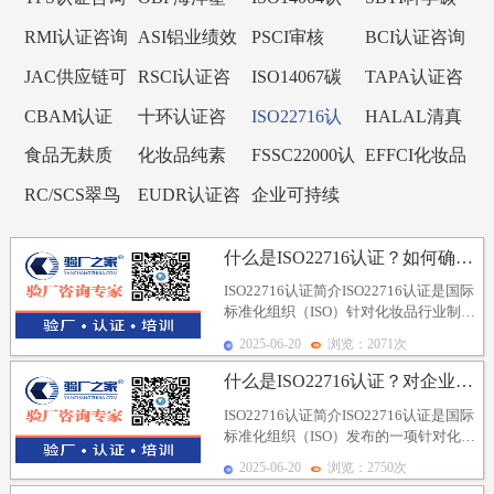
咨询
询
料认证咨询
证咨询
目标倡议
RMI认证咨询
ASI铝业绩效
PSCI审核
BCI认证咨询
标准认证咨
JAC供应链可
RSCI认证咨
ISO14067碳
TAPA认证咨
询
持续审核
询
足迹
询
CBAM认证
十环认证咨
ISO22716认
HALAL清真
咨询
询
证咨询
认证咨询
食品无麸质
化妆品纯素
FSSC22000认
EFFCI化妆品
认证咨询
认证咨询
证咨询
原料认证咨
RC/SCS翠鸟
EUDR认证咨
企业可持续
询
认证咨询
询
发展SCORE
什么是ISO22716认证？如何确保生产过程管理的有...
认证咨询
ISO22716认证简介ISO22716认证是国际
标准化组织（ISO）针对化妆品行业制定
的一项质量管理体系标准，旨在确保...
2025-06-20
浏览：2071次
什么是ISO22716认证？对企业的生产环境有哪些要...
ISO22716认证简介ISO22716认证是国际
标准化组织（ISO）发布的一项针对化妆
品行业的质量管理体系标准，旨在确...
2025-06-20
浏览：2750次