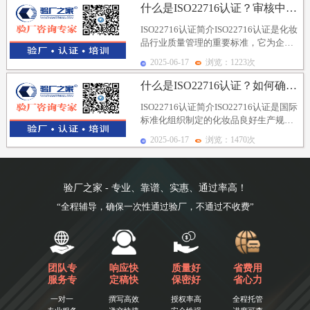
什么是ISO22716认证？审核中如何有效地进行问题...
ISO22716认证简介ISO22716认证是化妆
品行业质量管理的重要标准，它为企业
提供了一套全面的操作指南，涵盖生
2025-06-17
浏览：1223次
产、...
什么是ISO22716认证？如何确保企业的质量管理体...
ISO22716认证简介ISO22716认证是国际
标准化组织制定的化妆品良好生产规范
认证，它涵盖了化妆品生产的各个方
2025-06-17
浏览：1470次
面，...
验厂之家 - 专业、靠谱、实惠、通过率高！
“全程辅导，确保一次性通过验厂，不通过不收费”
团队专
响应快
质量好
省费用
服务专
定稿快
保密好
省心力
一对一
撰写高效
授权率高
全程托管