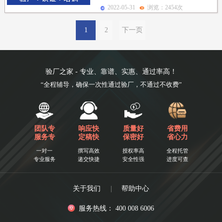
明新区高新技术产业园区，是2009年11
2022-05-31
浏览：2454次
月16日...
1
2
下一页
验厂之家 - 专业、靠谱、实惠、通过率高！
“全程辅导，确保一次性通过验厂，不通过不收费”
团队专
响应快
质量好
省费用
服务专
定稿快
保密好
省心力
一对一
撰写高效
授权率高
全程托管
专业服务
递交快捷
安全性强
进度可查
关于我们
|
帮助中心
服务热线： 400 008 6006