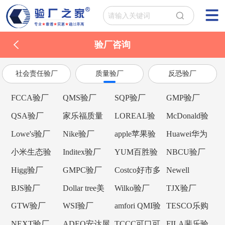
验厂咨询
社会责任验厂
质量验厂
反恐验厂
FCCA验厂
QMS验厂
SQP验厂
GMP验厂
QSA验厂
家乐福质量
LOREAL验
McDonald验
验厂
厂
厂
Lowe's验厂
Nike验厂
apple苹果验
Huawei华为
厂
验厂
小米生态验
Inditex验厂
YUM百胜验
NBCU验厂
厂
厂
Higg验厂
GMPC验厂
Costco好市多
Newell
验厂
Brands纽威验
BJS验厂
Dollar tree美
Wilko验厂
TJX验厂
厂
元树验厂
GTW验厂
WSI验厂
amfori QMI验
TESCO乐购
厂
验厂
NEXT验厂
ADEO安达屋
TCCC可口可
FILA斐乐验