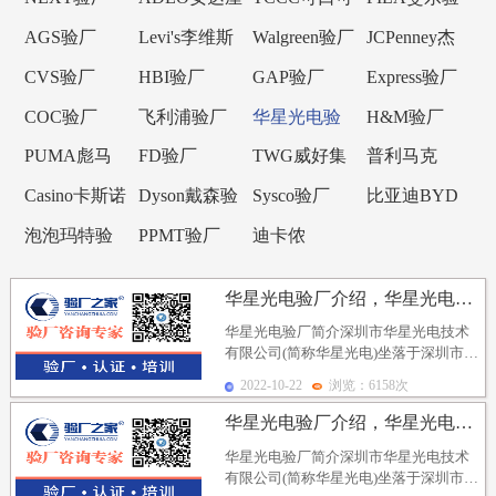
验厂
乐验厂
厂
AGS验厂
Levi's李维斯
Walgreen验厂
JCPenney杰
验厂
西潘尼验厂
CVS验厂
HBI验厂
GAP验厂
Express验厂
COC验厂
飞利浦验厂
华星光电验
H&M验厂
厂
PUMA彪马
FD验厂
TWG威好集
普利马克
验厂
团验厂
Primark验厂
Casino卡斯诺
Dyson戴森验
Sysco验厂
比亚迪BYD
验厂
厂
验厂
泡泡玛特验
PPMT验厂
迪卡侬
厂
Decathlon验
华星光电验厂介绍，华星光电验厂消防安全审核要求（三）
厂
华星光电验厂简介深圳市华星光电技术
有限公司(简称华星光电)坐落于深圳市光
明新区高新技术产业园区，是2009年11
2022-10-22
浏览：6158次
月16日...
华星光电验厂介绍，华星光电验厂消防安全审核要求（二）
华星光电验厂简介深圳市华星光电技术
有限公司(简称华星光电)坐落于深圳市光