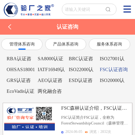
认证咨询
管理体系咨询
产品体系咨询
服务体系咨询
RBA认证咨
SA8000认证
BRC认证咨
ISO27001认
询
咨询
询
证咨询
OHSAS18001
IATF16949认
ISO22000认
FSC认证咨询
认证咨询
证咨询
证咨询
GRS认证咨
AEO认证咨
ESD认证咨
ISO20000认
询
询
询
证咨询
EcoVadis认证
两化融合咨
咨询
询
FSC森林认证介绍，FSC认证程序、FSC认证周期及...
FSC认证简介FSC认证，全称为
ForestStewardshipCouncil（森林管理委
员会）认证，是一个国际性的非...
2024-06-05
浏览：2832次