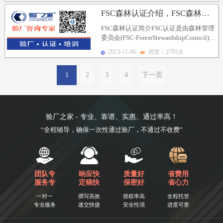
FSC森林认证介绍，FSC森林认证行业背景、FSC认...
FSC森林认证简介FSC认证是由森林管理
委员会(FSC-ForestStewardshipCouncil)颁
发的认证。即...
2023-11-06
浏览：2791次
1
2
3
4
下一页
验厂之家 - 专业、靠谱、实惠、通过率高！
“全程辅导，确保一次性通过验厂，不通过不收费”
团队专
响应快
质量好
省费用
服务专
定稿快
保密好
省心力
一对一
撰写高效
授权率高
全程托管
专业服务
递交快捷
安全性强
进度可查