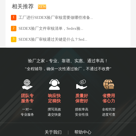
相关推荐
NEW
1
工厂进行SEDEX验厂审核需要做哪些准备...
2
SEDEX验厂文件审核清单，Sedex验...
3
SEDEX验厂审核通过关键是什么？Sed...
验厂之家 - 专业、靠谱、实惠、通过率高！
“全程辅导，确保一次性通过验厂，不通过不收费”
团队专
响应快
质量好
省费用
服务专
定稿快
保密好
省心力
一对一
撰写高效
授权率高
全程托管
专业服务
递交快捷
安全性强
进度可查
关于我们
|
帮助中心