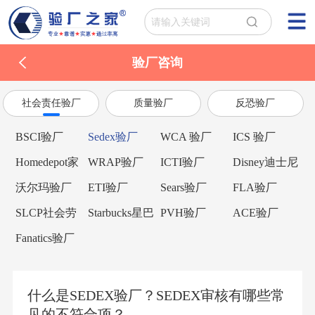
验厂咨询
社会责任验厂
质量验厂
反恐验厂
BSCI验厂
Sedex验厂
WCA 验厂
ICS 验厂
Homedepot家
WRAP验厂
ICTI验厂
Disney迪士尼
得宝验厂
验厂
沃尔玛验厂
ETI验厂
Sears验厂
FLA验厂
SLCP社会劳
Starbucks星巴
PVH验厂
ACE验厂
工整合项目
克验厂
Fanatics验厂
什么是SEDEX验厂？SEDEX审核有哪些常
见的不符合项？