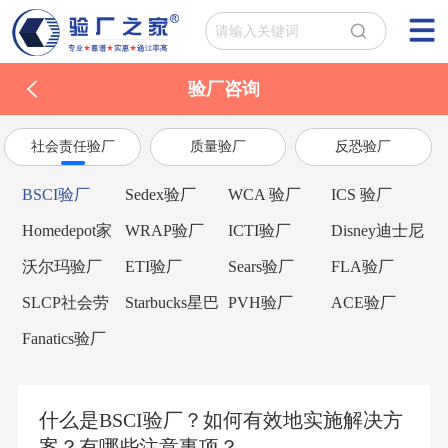
验厂咨询
社会责任验厂
质量验厂
反恐验厂
BSCI验厂
Sedex验厂
WCA 验厂
ICS 验厂
Homedepot家
WRAP验厂
ICTI验厂
Disney迪士尼
得宝验厂
验厂
沃尔玛验厂
ETI验厂
Sears验厂
FLA验厂
SLCP社会劳
Starbucks星巴
PVH验厂
ACE验厂
工整合项目
克验厂
Fanatics验厂
什么是BSCI验厂？如何有效地实施解决方
案？有哪些注意事项？