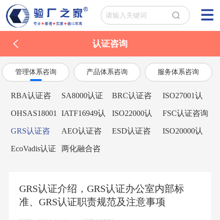
认证咨询
管理体系咨询
产品体系咨询
服务体系咨询
RBA认证咨
SA8000认证
BRC认证咨
ISO27001认
询
咨询
询
证咨询
OHSAS18001
IATF16949认
ISO22000认
FSC认证咨询
认证咨询
证咨询
证咨询
GRS认证咨
AEO认证咨
ESD认证咨
ISO20000认
询
询
询
证咨询
EcoVadis认证
两化融合咨
咨询
询
GRS认证介绍，GRS认证办公室内部标
准、GRS认证职责规范及注意事项