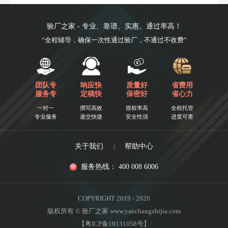
验厂之家 - 专业、靠谱、实惠、通过率高！
“全程辅导，确保一次性通过验厂，不通过不收费”
团队专
响应快
质量好
省费用
服务专
定稿快
保密好
省心力
一对一
撰写高效
授权率高
全程托管
专业服务
递交快捷
安全性强
进度可查
关于我们
|
帮助中心
服务热线： 400 008 6006
COPYRIGHT 2019 - 2020
版权所有 © 验厂之家 www.yanchangzhijia.com
【粤ICP备19131058号】