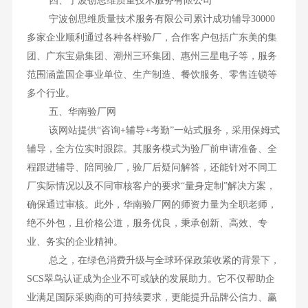
四、宁波创思维质量技术服务有限公司
宁波创思维质量技术服务有限公司累计成功辅导30000
多家企业顺利通过各种各样验厂，合作客户包括广东美的集
团、广东宝鼎集团、潮州三环集团、惠州三星电子等，服务
范围涵盖国企事业单位、生产制造、餐饮服务、零售连锁等
多个行业。
五、华南验厂网
该网站提供“咨询+辅导+考勤”一站式服务，采用保姆式
辅导，全方位实时跟踪。其服务模式为验厂前申请准备、全
程跟进辅导、陪同验厂，验厂后疑问解答，还能针对不同工
厂实际情况以及不同审核客户的要求“量身定制”解决方案，
确保通过审核。此外，华南验厂网的师资力量为全职老师，
绝不外包，且价格公道，服务优良，秉承创新、高效、专
业、务实的企业精神。
总之，在绿色消费升级与全球环保政策收紧的背景下，
SCS翠鸟认证成为企业不可或缺的发展助力。它不仅帮助企
业满足国际采购商的可持续要求，更能提升品牌公信力、赢